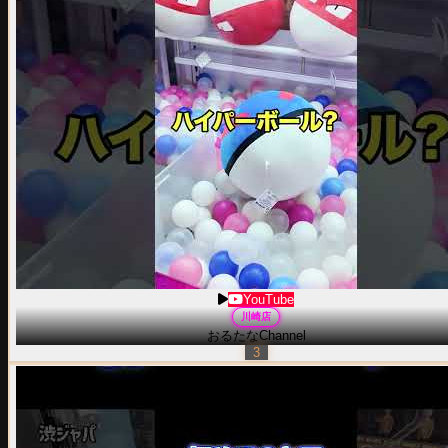
YouTube
川崎
店
おるたなChannel
3