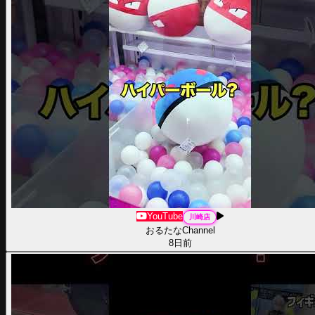
YouTube
川崎
店
おるたなChannel
8日前