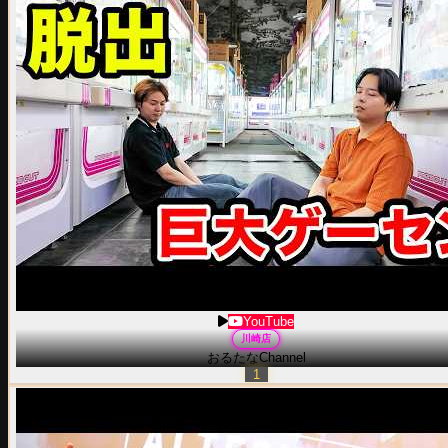
YouTube
川崎
店
おるたなChannel
1