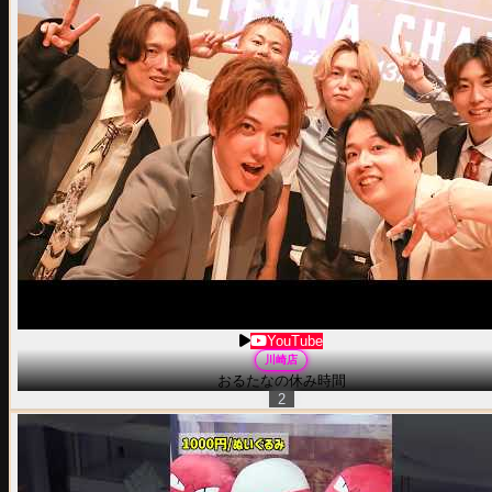
YouTube
川崎
店
おるたなの休み時間
2