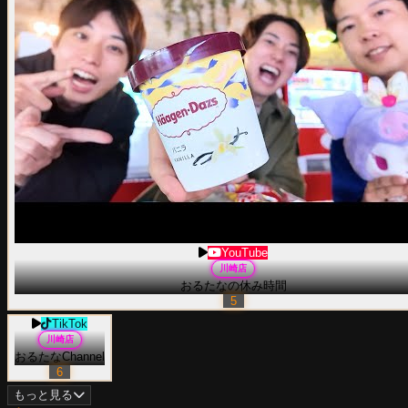
YouTube
川崎
店
おるたなの休み時間
5
TikTok
川崎
店
おるたなChannel
6
もっと見る