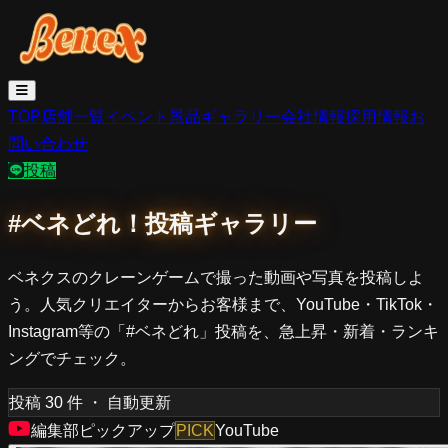
TOP
店舗一覧
イベント
景品
ギャラリー
会社情報
採用情報
お
問い合わせ
投稿
#ベネどれ！投稿ギャラリー
ベネクスのクレーンゲームで撮った動画や写真を投稿しよ
う。人気クリエイターからお客様まで、YouTube・TikTok・
Instagram等の「#ベネどれ」投稿を、急上昇・新着・ランキ
ングでチェック。
投稿
30
件 ・ 自動更新
編集部ピックアップ
PICK
YouTube