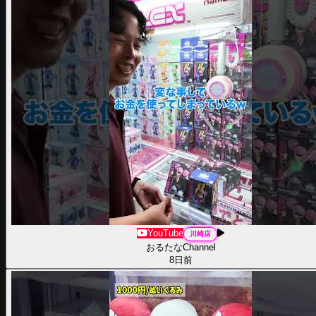
YouTube
川崎
店
おるたなChannel
8日前