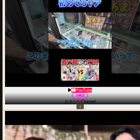
YouTube
川崎
店
おるたなChannel
4