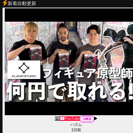
新着
自動更新
PR
YouTube
川崎
店
ハズム
1日前